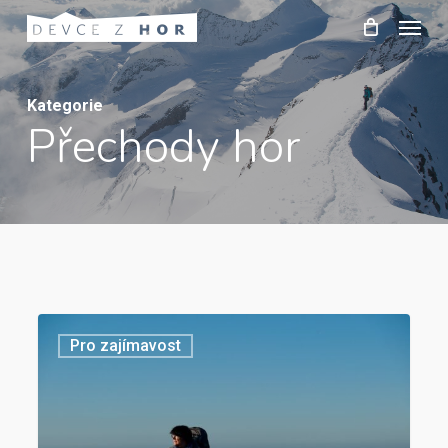
Skip
Menu
to
main
content
Kategorie
Přechody hor
Pro zajímavost