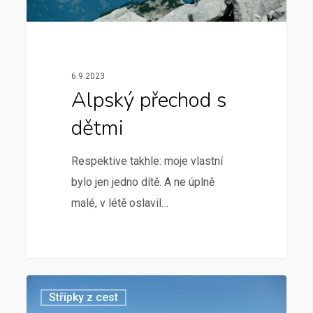
6.9.2023
Alpský přechod s
dětmi
Respektive takhle: moje vlastní
bylo jen jedno dítě. A ne úplně
malé, v létě oslavil…
Střípky z cest