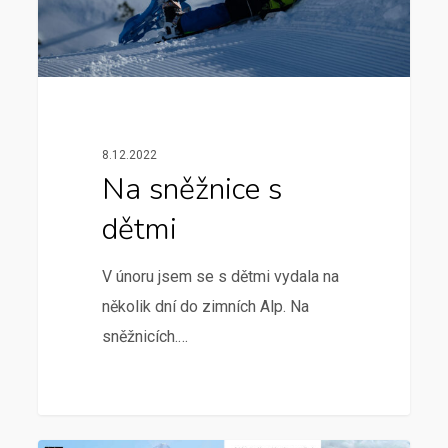
8.12.2022
Na sněžnice s
dětmi
V únoru jsem se s dětmi vydala na
několik dní do zimních Alp. Na
sněžnicích.…