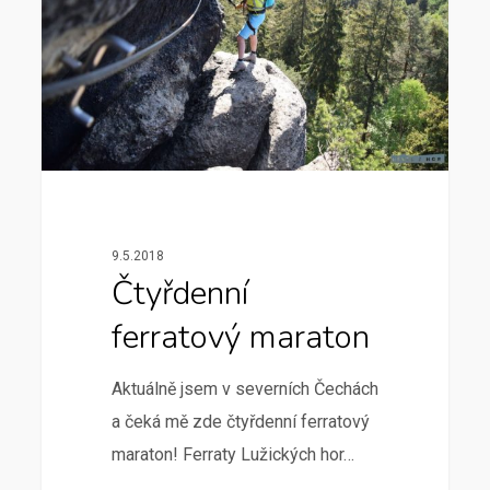
9.5.2018
Čtyřdenní
ferratový maraton
Aktuálně jsem v severních Čechách
a čeká mě zde čtyřdenní ferratový
maraton! Ferraty Lužických hor…