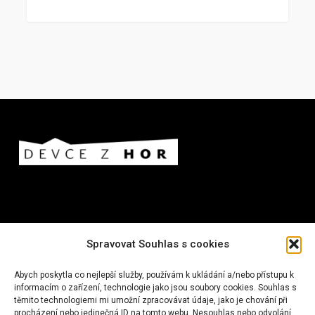
Spravovat Souhlas s cookies
Nejnovější příspěvky z blogu:
Abych poskytla co nejlepší služby, používám k ukládání a/nebo přístupu k
informacím o zařízení, technologie jako jsou soubory cookies. Souhlas s
Na rakouské farmě s dětmi I vlakem
těmito technologiemi mi umožní zpracovávat údaje, jako je chování při
procházení nebo jedinečná ID na tomto webu. Nesouhlas nebo odvolání