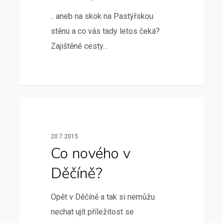
.. aneb na skok na Pastýřskou
stěnu a co vás tady letos čeká?
Zajištěné cesty…
Aktuálně
20.7.2015
Co nového v
Děčíně?
Opět v Děčíně a tak si nemůžu
nechat ujít příležitost se