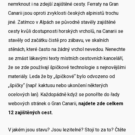
nemrknout i na zdejší zajištěné cesty. Ferraty na Gran
Canarii jsou oproti zvyklosti českých alpinistů trochu
jiné. Zatímco v Alpách se původně stavěly zajištěné
cesty kvůli dostupnosti horských vrcholů, na Canarii se
stavěly od začátku čistě pro zábavu, ve skalních
stěnách, které často na žádný vrchol nevedou. Nenechte
se zmást lákavými texty místních cestovních kanceláří,
že se zde používají špičkové technologie s nejnovějšími
materiály. Leda že by „špičkové“ bylo odvozeno od
„špičky“ (např. kaktusu nebo ukončení některých
ocelových lan). Každopádně když se ponoříte do řady
webových stránek o Gran Canarii,
najdete zde celkem
12 zajištěných cest.
V jakém jsou stavu? Jsou lezitelné? Stojí to za to? Čtěte