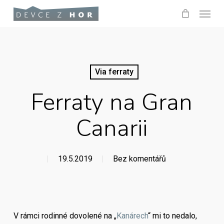
Skip
Menu
to
main
content
Via ferraty
Ferraty na Gran
Canarii
19.5.2019
Bez komentářů
V rámci rodinné dovolené na „
Kanárech
“ mi to nedalo,