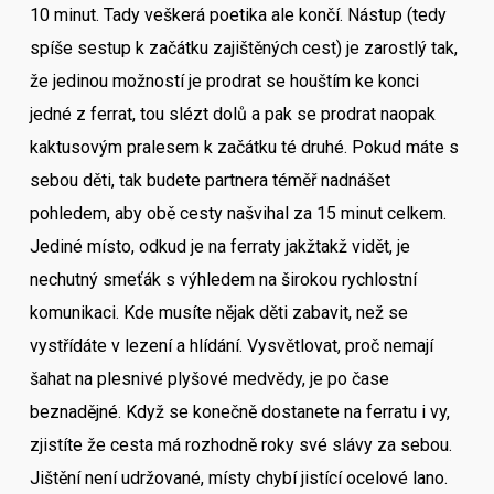
10 minut. Tady veškerá poetika ale končí. Nástup (tedy
spíše sestup k začátku zajištěných cest) je zarostlý tak,
že jedinou možností je prodrat se houštím ke konci
jedné z ferrat, tou slézt dolů a pak se prodrat naopak
kaktusovým pralesem k začátku té druhé. Pokud máte s
sebou děti, tak budete partnera téměř nadnášet
pohledem, aby obě cesty našvihal za 15 minut celkem.
Jediné místo, odkud je na ferraty jakžtakž vidět, je
nechutný smeťák s výhledem na širokou rychlostní
komunikaci. Kde musíte nějak děti zabavit, než se
vystřídáte v lezení a hlídání. Vysvětlovat, proč nemají
šahat na plesnivé plyšové medvědy, je po čase
beznadějné. Když se konečně dostanete na ferratu i vy,
zjistíte že cesta má rozhodně roky své slávy za sebou.
Jištění není udržované, místy chybí jistící ocelové lano.