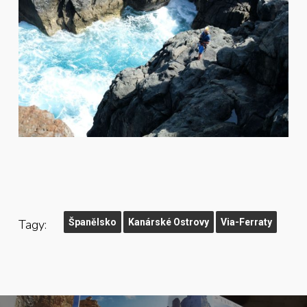
Tagy:
Španělsko
Kanárské Ostrovy
Via-Ferraty