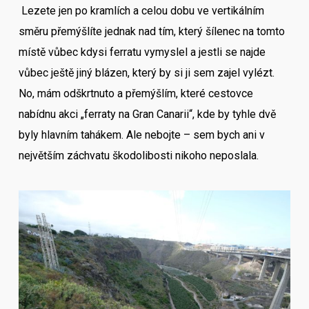
Lezete jen po kramlích a celou dobu ve vertikálním
směru přemýšlíte jednak nad tím, který šílenec na tomto
místě vůbec kdysi ferratu vymyslel a jestli se najde
vůbec ještě jiný blázen, který by si ji sem zajel vylézt.
No, mám odškrtnuto a přemýšlím, které cestovce
nabídnu akci „ferraty na Gran Canarii“, kde by tyhle dvě
byly hlavním tahákem. Ale nebojte – sem bych ani v
největším záchvatu škodolibosti nikoho neposlala.