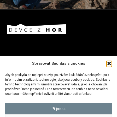
Spravovat Souhlas s cookies
Nejnovější příspěvky z blogu:
Abych poskytla co nejlepší služby, používám k ukládání a/nebo přístupu k
informacím o zařízení, technologie jako jsou soubory cookies. Souhlas s
Na rakouské farmě s dětmi I vlakem
těmito technologiemi mi umožní zpracovávat údaje, jako je chování při
procházení nebo jedinečná ID na tomto webu. Nesouhlas nebo odvolání
Fishermen’s Trail
souhlasu může nepříznivě ovlivnit určité vlastnosti a funkce.
Nepál: trek kolem Annapuren
Přijmout