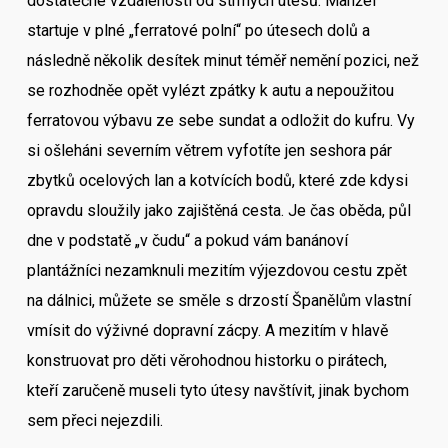
dostatečné vzdálenosti od strmých útesů. Manžel
startuje v plné „ferratové polní“ po útesech dolů a
následně několik desítek minut téměř nemění pozici, než
se rozhodněe opět vylézt zpátky k autu a nepoužitou
ferratovou výbavu ze sebe sundat a odložit do kufru. Vy
si ošleháni severním větrem vyfotíte jen seshora pár
zbytků ocelových lan a kotvících bodů, které zde kdysi
opravdu sloužily jako zajištěná cesta. Je čas oběda, půl
dne v podstatě „v čudu“ a pokud vám banánoví
plantážníci nezamknuli mezitím výjezdovou cestu zpět
na dálnici, můžete se směle s drzostí Španělům vlastní
vmísit do výživné dopravní zácpy. A mezitím v hlavě
konstruovat pro děti věrohodnou historku o pirátech,
kteří zaručeně museli tyto útesy navštívit, jinak bychom
sem přeci nejezdili.