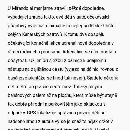
U Mirando al mar jsme strávili
pěkné
dopoledne,
vypadající zhruba takto: dvě děti v autě, očekávajích
působivý výlet na minimálně to nejlepší dětské hřiště
celých Kanárských ostrovů. K tomu dva dospělí,
očekávající konečně lehce adrenalinové dopoledne v
rámci rodinného programu. Adrenalinu se nám dostalo
dosytosti. Už jen při sjezdu z dálnice k údajnému
nástupu na zajištěnou cestu (výjezd na dálnici rovnou z
banánové plantáže se hned tak nevidí). Sjedete několik
set metrů po prašné cestě mezi foliáky plnými
banánových palem až na plochu, která může být stejně
tak dobře přírodním parkovištěm jako skládkou s
odpadky. GPS lokalizuje správnou pozici, děti se
nadšeně hrnou z auta a vy se je snažíte nějak držet v