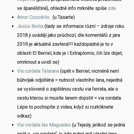
ve španělštině), ohledně info mrkněte spíše
zde
Amor Cocodrilo.
(u Tasarte)
Jesús Beitia
(tady se informace různí – zdroje roku
2018 ji uvádějí jako průchozí, dle komentářů z jara
2019 je aktuálně zavřená!!! každopádně je to v
oblasti El Berriel, kde je i Extraplomix, čili lze dojet,
omrknout a uvidí se)
Via cordata Telarana
(opět v Berriel, nicméně není
bůhvíjak odjištěná = nutnost vlastního lana, nejedná
se vysloveně o zajištěnou cestu via ferrata, ale o
cestu kterou si musíte lanem dojistit = via cordata.
Lépe to pochopíte z videa, když si rozkliknete
odkaz)
Via cordata las Maguadas
(u Tejedy, jelikož se jedná
opět o „via cordata“, je zde nutné mít vlastní lano,