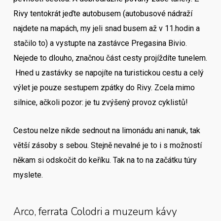
Rivy tentokrát jeďte autobusem (autobusové nádraží
najdete na mapách, my jeli snad busem až v 11.hodin a
stačilo to) a vystupte na zastávce Pregasina Bivio.
Nejede to dlouho, značnou část cesty projíždíte tunelem.
Hned u zastávky se napojíte na turistickou cestu a celý
výlet je pouze sestupem zpátky do Rivy. Zcela mimo
silnice, ačkoli pozor: je tu zvýšený provoz cyklistů!
Cestou nelze nikde sednout na limonádu ani nanuk, tak
větší zásoby s sebou. Stejně nevalné je to i s možností
někam si odskočit do keříku. Tak na to na začátku túry
myslete.
Arco, ferrata Colodri a muzeum kávy