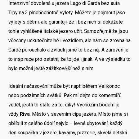
Intenzivní dovolená u jezera Lago di Garda bez auta.
Tipy na 3 plnohodnotné výlety. Můžete je pojmout jako
výlety s dětmi, ale garantuji, že i bez nich si dokážete
tohle vyhlášené italské jezero užít. Samozřejmě že jsou
všechny uskutečnitelné i vozidlem, ale nám se zrovna na
Gardě porouchalo a zvládli jsme to bez něj. A zároveň je
to inspirace pro ostatní, že to jde i jinak. A ve výsledku to
bylo možná ještě zážitkovější než s ním.
Ideální načasování může být např. během Velikonoc
nebo podzimních svátků. Pak mi dejte do komentářů
vědět, jestli to stálo za to, díky! Výchozím bodem je
vždy
Riva
. Město v severním cípu jezera. Místo jsme si
oblíbili z celého údolí nejvíc – levné ubytování, každý
den koupačka v jezeře, kavárny, pizzerie, skvělá dětská