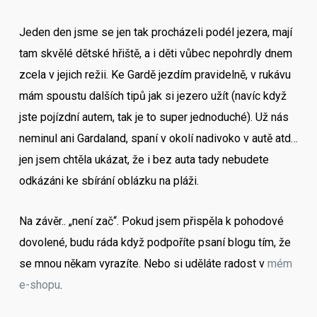
Jeden den jsme se jen tak procházeli podél jezera, mají
tam skvělé dětské hřiště, a i děti vůbec nepohrdly dnem
zcela v jejich režii. Ke Gardě jezdím pravidelně, v rukávu
mám spoustu dalších tipů jak si jezero užít (navíc když
jste pojízdní autem, tak je to super jednoduché). Už nás
neminul ani Gardaland, spaní v okolí nadivoko v autě atd…
jen jsem chtěla ukázat, že i bez auta tady nebudete
odkázáni ke sbírání oblázku na pláži.
Na závěr.. „není zač“. Pokud jsem přispěla k pohodové
dovolené, budu ráda když podpoříte psaní blogu tím, že
se mnou někam vyrazíte. Nebo si uděláte radost v
mém
e-shopu
.