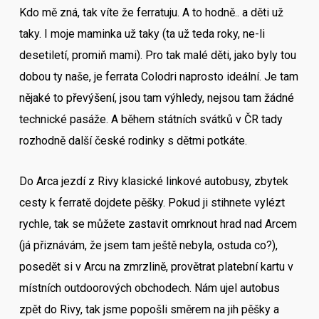
Kdo mě zná, tak víte že ferratuju. A to hodně.. a děti už
taky. I moje maminka už taky (ta už teda roky, ne-li
desetiletí, promiň mami). Pro tak malé děti, jako byly tou
dobou ty naše, je ferrata Colodri naprosto ideální. Je tam
nějaké to převýšení, jsou tam výhledy, nejsou tam žádné
technické pasáže. A během státních svátků v ČR tady
rozhodně další české rodinky s dětmi potkáte.
Do Arca jezdí z Rivy klasické linkové autobusy, zbytek
cesty k ferratě dojdete pěšky. Pokud ji stihnete vylézt
rychle, tak se můžete zastavit omrknout hrad nad Arcem
(já přiznávám, že jsem tam ještě nebyla, ostuda co?),
posedět si v Arcu na zmrzlině, provětrat platební kartu v
místních outdoorových obchodech. Nám ujel autobus
zpět do Rivy, tak jsme popošli směrem na jih pěšky a