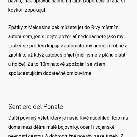
bavilo, i tak opravdu nádherná túra! Doporučuji a ráda si
kdykoli zopakuju!
Zpátky z Malcesine pak můžete jet do Rivy místním
autobusem, jen si dejte pozor ať nedopadnete jako my.
Lístky se předem kupují v automatu, my neměli drobné a
zjistili to až když autobus přijel (měli jsme v plánu platit
u řidiče). Za to 10minutové zpoždění se všem
spolucestujícím dodatečně omlouváme.
Sentiero del Ponale
Další povinný výlet, který je navíc Rivě nadohled. Kdo má
doma mezi dětmi malé bojovníky, ocení i vojenské
pevnosti cestou. A dobrodružné povahy zase tunely. Z