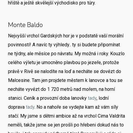
hřiště a ještě skvělejší východisko pro túry.
Monte Baldo
Nejvyšší vrchol Gardských hor je v podstatě vaší morální
povinností! A navíc ty výhledy.. ty si budete připomínat
ne týdny, ale měsíce po návratu. My možná i roky. Kouzlo
celého výletu je umocněno plavbou po jezeře, protože
právě v Rivě se nalodíte na loď a necháte se dovézt do
Malcesine. Tam jen projdete městem k lanovce a tou se
necháte vyvézt do 1 720 metrů nad mořem, na horní
stanici. Ceník a provozní doba lanovky
tady
, lodní
doprava
tady
. No a nahoře se vydejte kam až vám síly
stačí. My jsme s dětmi ambice až na vrchol Cima Valdrita
neměli, takže jsme se jen prošli po hřebeni dokud nás to