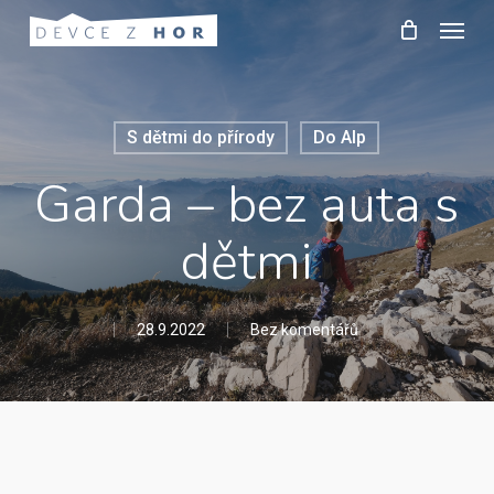
Skip
Menu
to
main
content
S dětmi do přírody
Do Alp
Garda – bez auta s
dětmi
28.9.2022
Bez komentářů