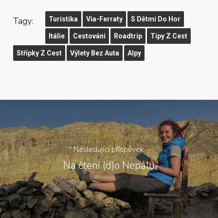
Tagy:
Turistika
Via-Ferraty
S Dětmi Do Hor
Itálie
Cestování
Roadtrip
Tipy Z Cest
Střípky Z Cest
Výlety Bez Auta
Alpy
Následující příspěvek
Na čtení (d)o Nepálu