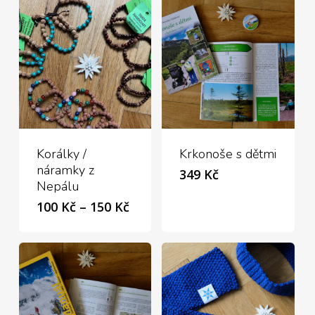
Korálky /
Krkonoše s dětmi
náramky z
349
Kč
Nepálu
Rozpětí
100
Kč
–
150
Kč
cen:
100 Kč
až
150 Kč