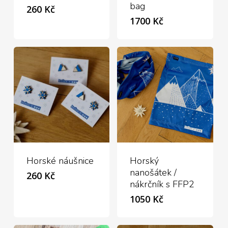
bag
260
Kč
1700
Kč
Horské náušnice
Horský
nanošátek /
260
Kč
nákrčník s FFP2
1050
Kč