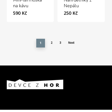
Mini-termoska
Náhrdelníky z
na kávu
Nepálu
590
Kč
250
Kč
1
2
3
Next