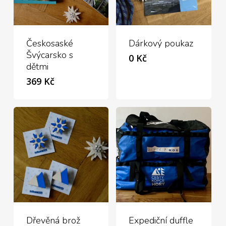
Českosaské
Dárkový poukaz
Švýcarsko s
0
Kč
dětmi
369
Kč
Dřevěná brož
Expediční duffle