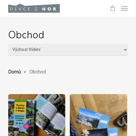
Skip
Menu
to
main
Obchod
content
Domů
Obchod