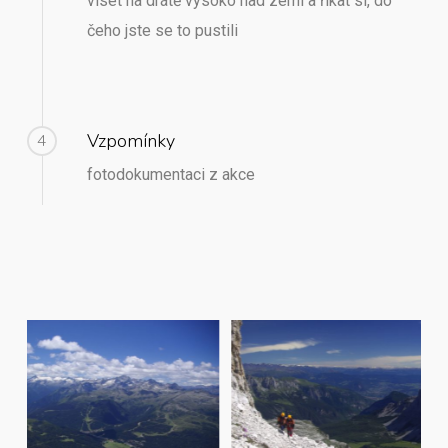
viset na drátě vysoko nad zemí a říkat si, do
čeho jste se to pustili
Vzpomínky
4
fotodokumentaci z akce