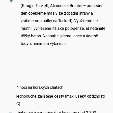
(Rifugio Tuckett, Alimonta a Brentei – poslední
den obejdeme masiv ze západní strany a
vrátíme se zpátky na Tuckett). Využijeme tak
místní vyhlášené italské polopenze, ať netaháte
těžký batoh. Naopak – jdeme lehce a úderně,
tedy s minimem vybavení.
4 noci na horských chatách
jednoduché zajištěné cesty (max. úseky obtížnosti
C)
fantastická expozice (neklesneme pod 2 200