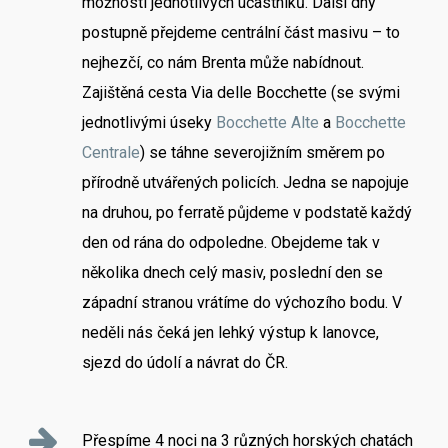
možností jednotlivých účastníků. Další dny
postupně přejdeme centrální část masivu – to
nejhezčí, co nám Brenta může nabídnout.
Zajištěná cesta Via delle Bocchette (se svými
jednotlivými úseky
Bocchette Alte
a
Bocchette
Centrale
) se táhne severojižním směrem po
přírodně utvářených policích. Jedna se napojuje
na druhou, po ferratě půjdeme v podstatě každý
den od rána do odpoledne. Obejdeme tak v
několika dnech celý masiv, poslední den se
západní stranou vrátíme do výchozího bodu. V
neděli nás čeká jen lehký výstup k lanovce,
sjezd do údolí a návrat do ČR.
Přespíme 4 noci na 3 různých horských chatách