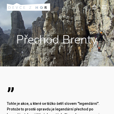
Skip
Menu
to
main
content
Přechod Brenty
”
Tohle je akce, u které se těžko šetří slovem "legendární".
Protože to prostě opravdu je legendární přechod po