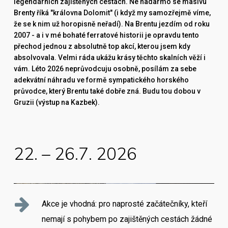
legendárních zajištěných cestách. Ne nadarmo se masivu
Brenty říká "královna Dolomit" (i když my samozřejmě víme,
že se k nim už horopisně neřadí). Na Brentu jezdím od roku
2007 - a i v mé bohaté ferratové historii je opravdu tento
přechod jednou z absolutně top akcí, kterou jsem kdy
absolvovala. Velmi ráda ukážu krásy těchto skalních věží i
vám. Léto 2026 neprůvodcuju osobně, posílám za sebe
adekvátní náhradu ve formě sympatického horského
průvodce, který Brentu také dobře zná. Budu tou dobou v
Gruzii (výstup na Kazbek).
22. – 26.7. 2026
Akce je vhodná: pro naprosté začátečníky, kteří
nemají s pohybem po zajištěných cestách žádné