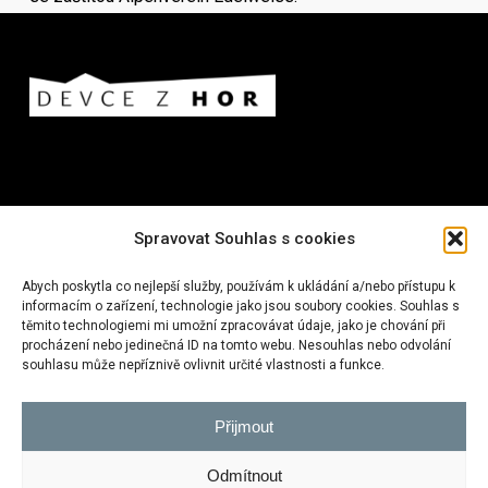
Spravovat Souhlas s cookies
Nejnovější příspěvky z blogu:
Abych poskytla co nejlepší služby, používám k ukládání a/nebo přístupu k
informacím o zařízení, technologie jako jsou soubory cookies. Souhlas s
Na rakouské farmě s dětmi I vlakem
těmito technologiemi mi umožní zpracovávat údaje, jako je chování při
procházení nebo jedinečná ID na tomto webu. Nesouhlas nebo odvolání
Fishermen’s Trail
souhlasu může nepříznivě ovlivnit určité vlastnosti a funkce.
Nepál: trek kolem Annapuren
Přijmout
Odmítnout