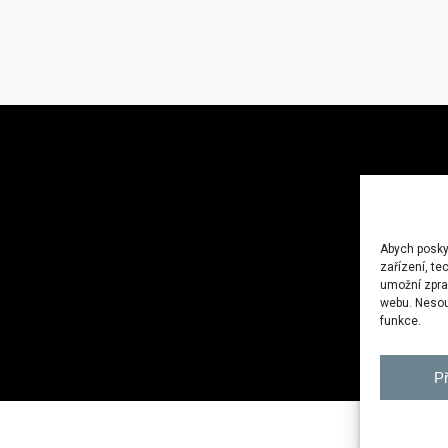
Abych poskyt
zařízení, te
umožní zprac
webu. Nesouh
funkce.
Př