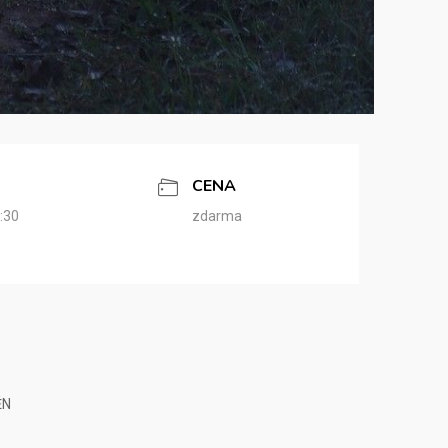
CENA
:30
zdarma
ĚN