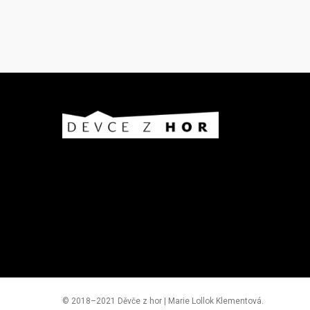
© 2018–2021 Děvče z hor | Marie Lollok Klementová.