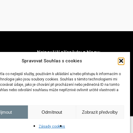
Nejnovější příspěvky z blogu:
Spravovat Souhlas s cookies
Na rakouské farmě s dětmi I
vlakem
la co nejlepší služby, používám k ukládání a/nebo přístupu k informacím o
chnologie jako jsou soubory cookies. Souhlas s těmito technologiemi mi
ovávat údaje, jako je chování při procházení nebo jedinečná ID na tomto
Fishermen’s Trail
las nebo odvolání souhlasu může nepříznivě ovlivnit určité vlastnosti a
Nepál: trek kolem Annapuren
ijmout
Odmítnout
Zobrazit předvolby
Zásady cookies
facebook
instagram