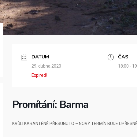
DATUM
ČAS
29. dubna 2020
18:00 - 19
Expired!
Promítání: Barma
KVŮLI KARANTÉNĚ PŘESUNUTO – NOVÝ TERMÍN BUDE UPŘESN